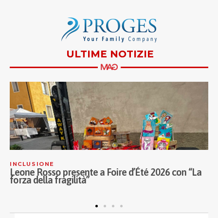
ULTIME NOTIZIE
INCLUSIONE
C
Leone Rosso presente a Foire d’Été 2026 con “La
L
forza della fragilità”
p