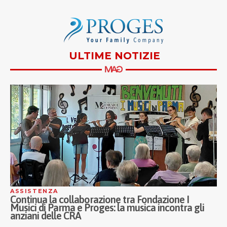
ULTIME NOTIZIE
ASSISTENZA
A
Continua la collaborazione tra Fondazione I
I
Musici di Parma e Proges: la musica incontra gli
P
anziani delle CRA
A
p