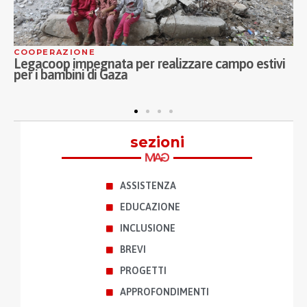
COOPERAZIONE
A
Legacoop impegnata per realizzare campo estivi
C
per i bambini di Gaza
M
a
sezioni
ASSISTENZA
EDUCAZIONE
INCLUSIONE
BREVI
PROGETTI
APPROFONDIMENTI