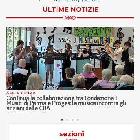
ULTIME NOTIZIE
ASSISTENZA
azione tra Fondazione I
Inaugurati a Milano i nu
oges: la musica incontra gli
Porta Nuova, Melloni e S
ASST Fatebenefratelli S
prossimità
sezioni