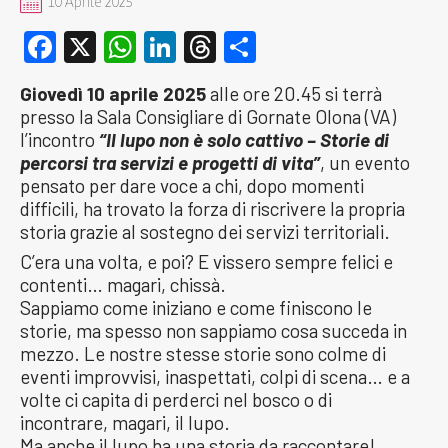
10 Aprile 2025
Facebook
X
WhatsApp
LinkedIn
Threads
Condividi
Giovedì 10 aprile 2025
alle ore 20.45 si terrà
presso la Sala Consigliare di Gornate Olona (VA)
l’incontro
“Il lupo non è solo cattivo – Storie di
percorsi tra servizi e progetti di vita”
, un evento
pensato per dare voce a chi, dopo momenti
difficili, ha trovato la forza di riscrivere la propria
storia grazie al sostegno dei servizi territoriali.
C’era una volta, e poi? E vissero sempre felici e
contenti… magari, chissà.
Sappiamo come iniziano e come finiscono le
storie, ma spesso non sappiamo cosa succeda in
mezzo. Le nostre stesse storie sono colme di
eventi improvvisi, inaspettati, colpi di scena… e a
volte ci capita di perderci nel bosco o di
incontrare, magari, il lupo.
Ma anche il lupo ha una storia da raccontare!