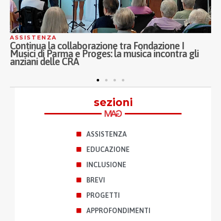
ASSISTENZA
A
Continua la collaborazione tra Fondazione I
I
Musici di Parma e Proges: la musica incontra gli
P
anziani delle CRA
A
p
sezioni
ASSISTENZA
EDUCAZIONE
INCLUSIONE
BREVI
PROGETTI
APPROFONDIMENTI