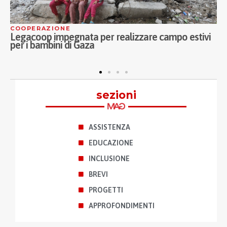
ASSISTENZA
tivi
Continua la collaborazione tra Fondazione I
Musici di Parma e Proges: la musica incontra gli
anziani delle CRA
sezioni
ASSISTENZA
EDUCAZIONE
INCLUSIONE
BREVI
PROGETTI
APPROFONDIMENTI