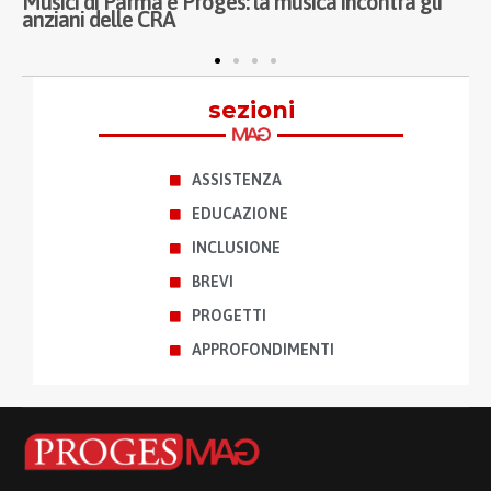
gli
Porta Nuova, Melloni e Sassi: Proges al fianco di
ASST Fatebenefratelli Sacco nel welfare di
prossimità
sezioni
ASSISTENZA
EDUCAZIONE
INCLUSIONE
BREVI
PROGETTI
APPROFONDIMENTI