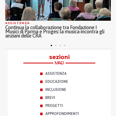
ASSISTENZA
A
Continua la collaborazione tra Fondazione I
I
Musici di Parma e Proges: la musica incontra gli
P
anziani delle CRA
A
p
sezioni
ASSISTENZA
EDUCAZIONE
INCLUSIONE
BREVI
PROGETTI
APPROFONDIMENTI