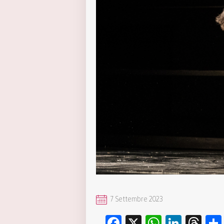
7 Settembre 2023
Facebook
X
WhatsA
Linke
Th