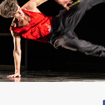
pp
dIn
reads
Condividi