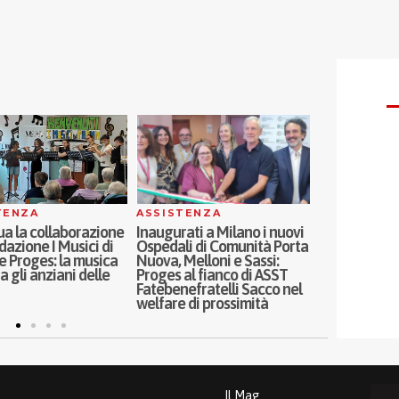
TENZA
ASSISTENZA
SOCI
a la collaborazione
Inaugurati a Milano i nuovi
Oltre i ruoli d
dazione I Musici di
Ospedali di Comunità Porta
parità di ge
 Proges: la musica
Nuova, Melloni e Sassi:
genitorialità
a gli anziani delle
Proges al fianco di ASST
Francesca Co
Fatebenefratelli Sacco nel
pillola
welfare di prossimità
Il Mag