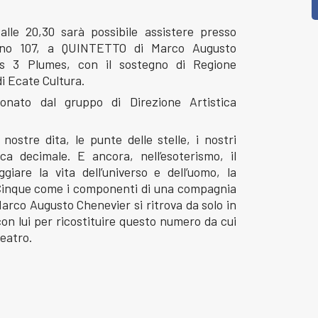
lle 20,30 sarà possibile assistere presso
iano 107, a QUINTETTO di Marco Augusto
es 3 Plumes, con il sostegno di Regione
i Ecate Cultura.
onato dal gruppo di Direzione Artistica
ostre dita, le punte delle stelle, i nostri
ca decimale. E ancora, nell’esoterismo, il
iare la vita dell’universo e dell’uomo, la
io. Cinque come i componenti di una compagnia
 Marco Augusto Chenevier si ritrova da solo in
con lui per ricostituire questo numero da cui
teatro.