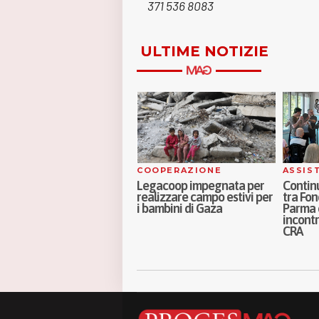
371 536 8083
ULTIME NOTIZIE
OCI
COOPERAZIONE
ASSIS
tre i ruoli di cura: la
Legacoop impegnata per
Continu
arità di genere parte dalla
realizzare campo estivi per
tra Fon
enitorialità. Intervista a
i bambini di Gaza
Parma e
rancesca Corotti – Video
incontr
llola
CRA