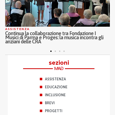
ASSISTENZA
ASS
Continua la collaborazione tra Fondazione I
Ina
Musici di Parma e Proges: la musica incontra gli
Por
anziani delle CRA
ASS
pro
sezioni
ASSISTENZA
EDUCAZIONE
INCLUSIONE
BREVI
PROGETTI