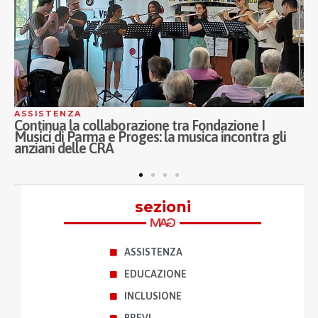
ASSISTENZA
A
Continua la collaborazione tra Fondazione I
I
Musici di Parma e Proges: la musica incontra gli
P
anziani delle CRA
A
p
sezioni
ASSISTENZA
EDUCAZIONE
INCLUSIONE