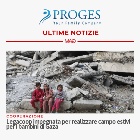
ULTIME NOTIZIE
COOPERAZIONE
A
Legacoop impegnata per realizzare campo estivi
C
per i bambini di Gaza
M
a