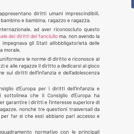
appresentano diritti umani imprescindibili,
n bambino e bambina, ragazzo e ragazza.
internazionale, ad aver riconosciuto questo
le dei diritti del fanciullo
ma, non avendo la
mpegnava gli Stati all’obbligatorietà delle
ta morale.
i uniformare le norme di diritto e riconosce ai
 e alle ragazze il diritto a dedicarsi al gioco
 sui diritti dell’infanzia e dell’adolescenza
siglio d’Europa per i diritti dell’infanzia e
si sottolinea che il Consiglio d’Europa ha
er garantire i diritti e l’interesse superiore di
agazze, nonché tre questioni trasversali da
e per far sì che essi abbiano pari accesso e
quadramento normativo con le principali