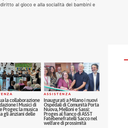
iritto al gioco e alla socialità dei bambini e
TENZA
ASSISTENZA
SOCI
a la collaborazione
Inaugurati a Milano i nuovi
Oltre i ruoli d
dazione I Musici di
Ospedali di Comunità Porta
parità di ge
 Proges: la musica
Nuova, Melloni e Sassi:
genitorialità
a gli anziani delle
Proges al fianco di ASST
Francesca Co
Fatebenefratelli Sacco nel
pillola
welfare di prossimità