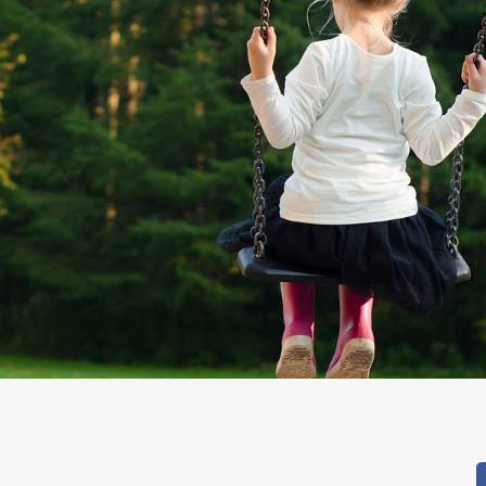
pp
dIn
reads
Condividi