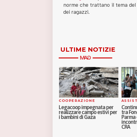
norme che trattano il tema del d
dei ragazzi.
ULTIME NOTIZIE
OCI
COOPERAZIONE
ASSIS
tre i ruoli di cura: la
Legacoop impegnata per
Continu
arità di genere parte dalla
realizzare campo estivi per
tra Fon
enitorialità. Intervista a
i bambini di Gaza
Parma e
rancesca Corotti – Video
incontr
llola
CRA