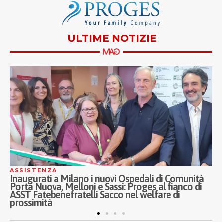
ULTIME NOTIZIE
ASSISTENZA
S
Inaugurati a Milano i nuovi Ospedali di Comunità
O
Porta Nuova, Melloni e Sassi: Proges al fianco di
g
ASST Fatebenefratelli Sacco nel welfare di
V
prossimità