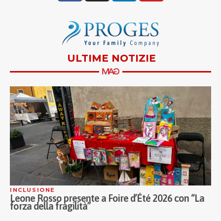
ULTIME NOTIZIE
INCLUSIONE
C
Leone Rosso presente a Foire d’Été 2026 con “La
L
forza della fragilità”
p