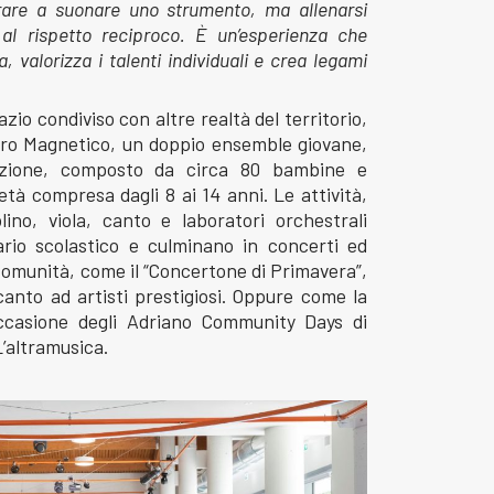
arare a suonare uno strumento, ma allenarsi
e, al rispetto reciproco. È un’esperienza che
, valorizza i talenti individuali e crea legami
zio condiviso con altre realtà del territorio,
Coro Magnetico, un doppio ensemble giovane,
uzione, composto da circa 80 bambine e
età compresa dagli 8 ai 14 anni. Le attività,
ino, viola, canto e laboratori orchestrali
ario scolastico e culminano in concerti ed
 comunità, come il “Concertone di Primavera”,
canto ad artisti prestigiosi. Oppure come la
ccasione degli Adriano Community Days di
L’altramusica.