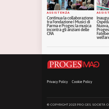
SSISTENZA
ASSISTENZA
SOCI
ontinua la collaborazione
Inaugurati a Milano i nuovi
Oltre i 
ra Fondazione I Musici di
Ospedali di Comunità Porta
parità 
arma e Proges: la musica
Nuova, Melloni e Sassi:
genitor
ncontra gli anziani delle
Proges al fianco di ASST
Frances
RA
Fatebenefratelli Sacco nel
pillola
welfare di prossimità
Privacy Policy
Cookie Policy
© COPYRIGHT 2023 PRO.GES. SOCIETÀ COO