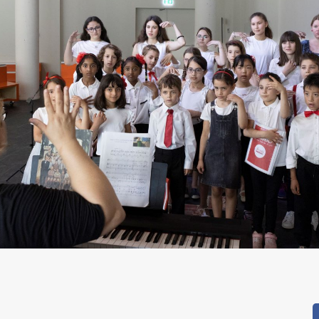
pp
dIn
reads
Condividi