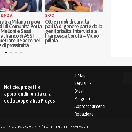
COOPERAZIONE
ASSISTENZ
ruoli di cura: la
La cooperazione
Continua la 
di genere parte dalla
dell’Emilia-Romagna
tra Fondazion
ialità. Intervista a
promuove il nuovo Patto
Parma e Prog
ca Corotti – Video
per il Lavoro, il Clima e
incontra gli 
l’Economia Sociale
CRA
Il Mag
Servizi
Notizie, progetti e
Brevi
approfondimenti a cura
Progetti
della cooperativa Proges
Approfondimenti
Redazione
PERATIVA SOCIALE / TUTTI I DIRITTI RISERVATI