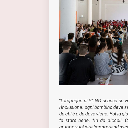
“L’impegno di SONG si basa su va
l’inclusione: ogni bambino deve s
da chi è o da dove viene. Poi la g
fa stare bene, fin da piccoli. 
gruppo vuol dire imparare ad ascolt