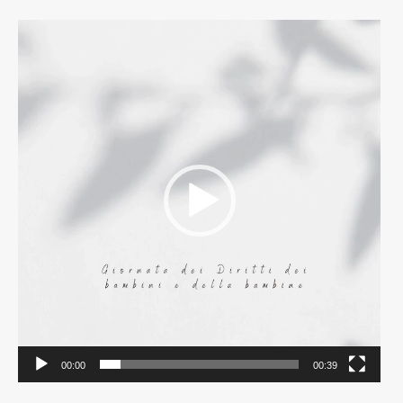
Video
Player
00:00
00:39