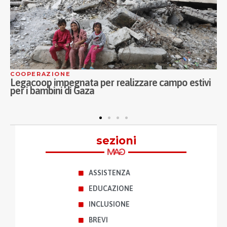
COOPERAZIONE
A
Legacoop impegnata per realizzare campo estivi
C
per i bambini di Gaza
M
a
sezioni
ASSISTENZA
EDUCAZIONE
INCLUSIONE
BREVI