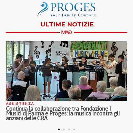
ULTIME NOTIZIE
ASSISTENZA
A
Continua la collaborazione tra Fondazione I
I
Musici di Parma e Proges: la musica incontra gli
P
anziani delle CRA
A
p