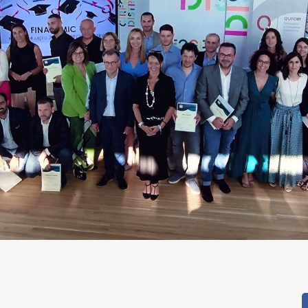
pp
dIn
reads
Condividi