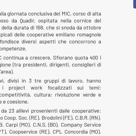
la giornata conclusiva del MIC, corso di alta
sso da Quadir, ospitata nella cornice del
della durata di 168, che si snoda da ottobre
 apicali delle cooperative emiliano romagnole
fondisce diversi aspetti che concorrono a
 competenze.
IC continua a crescere. Sfiorano quota 400 i
ione (tra presidenti, dirigenti, consiglieri di
area).
ievi, divisi in 3 tre gruppi di lavoro, hanno
i project work focalizzati sui temi:
competitività, cultura; rivoluzione verde e
e e coesione.
da 23 allievi provenienti dalle cooperative:
 Coop. Soc. (RE), Brodolini (FE), C.B.R. (RN),
B. Carpi (MO), C.N.S. (BO), Company Service
T), Coopservice (RE), CPL Concordia (MO),