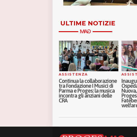
ULTIME NOTIZIE
SSISTENZA
ASSISTENZA
SOCI
ontinua la collaborazione
Inaugurati a Milano i nuovi
Oltre i 
ra Fondazione I Musici di
Ospedali di Comunità Porta
parità 
arma e Proges: la musica
Nuova, Melloni e Sassi:
genitor
ncontra gli anziani delle
Proges al fianco di ASST
Frances
RA
Fatebenefratelli Sacco nel
pillola
welfare di prossimità