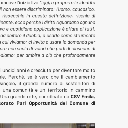
muove l’iniziativa
Oggi, a proporre le identità
o di non essere discriminato: l’uomo, caucasico,
 rispecchia in questa definizione, rischia di
inante; ecco perché i diritti riguardano ognuno
tiva e quotidiana applicazione è affare di tutti.
 ad abitare il dubbio, a usarlo come strumento
n cui viviamo; ci invita a usare la domanda per
re una scala di valori che parli di ciascuno di
rediamo; per ambire a ciò che profondamente
 undici anni è cresciuta per diventare molto
le. Perché, se è vero che il cambiamento
l singolo, il grande numero di sostenitori di
e una comunità e un territorio in cammino
. Una grande rete, coordinata da
CSV Emila
,
sorato Pari Opportunità del Comune di