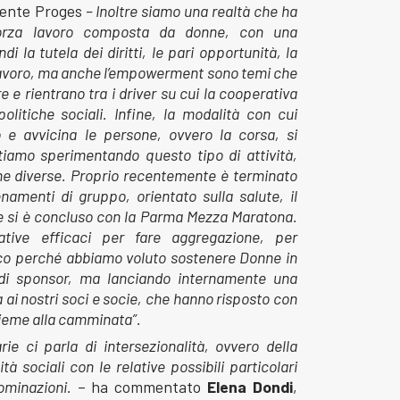
dente Proges
– Inoltre siamo una realtà che ha
forza lavoro composta da donne, con una
i la tutela dei diritti, le pari opportunità, la
e lavoro, ma anche l’empowerment sono temi che
 e rientrano tra i driver su cui la cooperativa
politiche sociali. Infine, la modalità con cui
to e avvicina le persone, ovvero la corsa, si
tiamo sperimentando questo tipo di attività,
he diverse. Proprio recentemente è terminato
amenti di gruppo, orientato sulla salute, il
a, e si è concluso con la Parma Mezza Maratona.
ative efficaci per fare aggregazione, per
Ecco perché abbiamo voluto sostenere Donne in
 di sponsor, ma lanciando internamente una
ai nostri soci e socie, che hanno risposto con
ieme alla camminata”.
ie ci parla di intersezionalità, ovvero della
à sociali con le relative possibili particolari
ominazioni.
– ha commentato
Elena Dondi
,