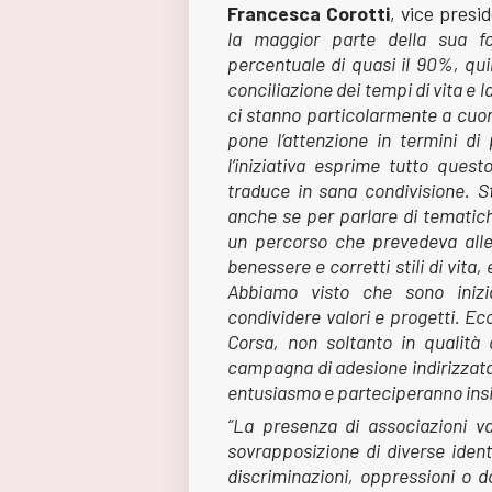
Francesca Corotti
, vice presi
la maggior parte della sua 
percentuale di quasi il 90%, quind
conciliazione dei tempi di vita 
ci stanno particolarmente a cuore
pone l’attenzione in termini di 
l’iniziativa esprime tutto ques
traduce in sana condivisione. S
anche se per parlare di tematic
un percorso che prevedeva allen
benessere e corretti stili di vit
Abbiamo visto che sono inizi
condividere valori e progetti. 
Corsa, non soltanto in qualità
campagna di adesione indirizzata 
entusiasmo e parteciperanno ins
“La presenza di associazioni var
sovrapposizione di diverse identit
discriminazioni, oppressioni o d