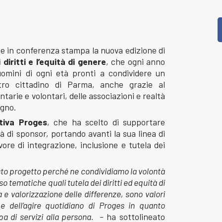
pp
dIn
reads
Condividi
e in conferenza stampa la nuova edizione di
i diritti e l’equità di genere
, che ogni anno
omini di ogni età pronti a condividere un
tro cittadino di Parma, anche grazie al
tarie e volontari, delle associazioni e realtà
gno.
tiva Proges
, che ha scelto di supportare
tà di sponsor, portando avanti la sua linea di
vore di integrazione, inclusione e tutela dei
sto progetto perché ne condividiamo la volontà
o tematiche quali tutela dei diritti ed equità di
 e valorizzazione delle differenze, sono valori
e dell’agire quotidiano di Proges in quanto
a di servizi alla persona. –
ha sottolineato