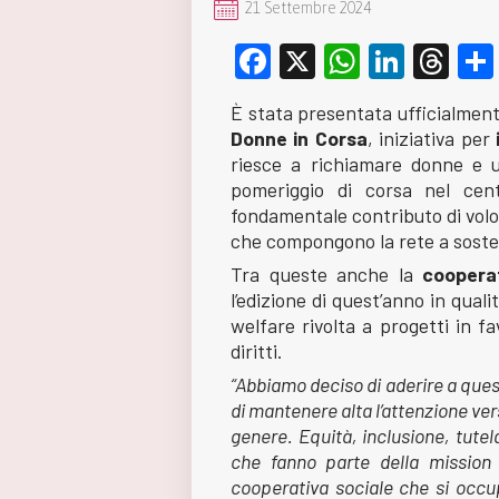
21 Settembre 2024
Facebook
X
WhatsA
Linke
Th
È stata presentata ufficialment
Donne in Corsa
, iniziativa per
riesce a richiamare donne e u
pomeriggio di corsa nel cen
fondamentale contributo di volon
che compongono la rete a soste
Tra queste anche la
coopera
l’edizione di quest’anno in quali
welfare rivolta a progetti in fa
diritti.
“Abbiamo deciso di aderire a que
di mantenere alta l’attenzione vers
genere. Equità, inclusione, tutela
che fanno parte della mission 
cooperativa sociale che si occup