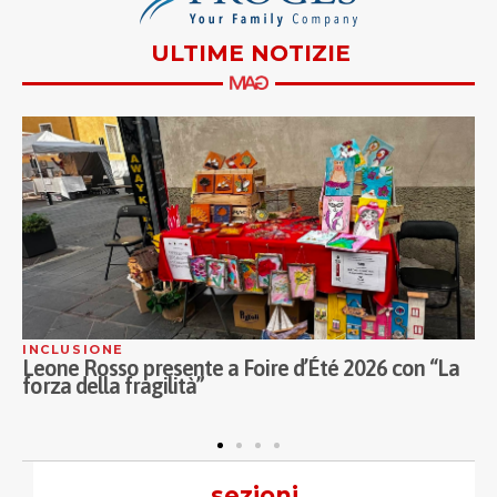
ULTIME NOTIZIE
INCLUSIONE
C
Leone Rosso presente a Foire d’Été 2026 con “La
L
forza della fragilità”
p
sezioni