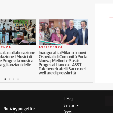
TENZA
ASSISTENZA
SOCI
a la collaborazione
Inaugurati a Milano i nuovi
Oltre i ruoli d
dazione I Musici di
Ospedali di Comunità Porta
parità di ge
 Proges: la musica
Nuova, Melloni e Sassi:
genitorialità
a gli anziani delle
Proges al fianco di ASST
Francesca Co
Fatebenefratelli Sacco nel
pillola
welfare di prossimità
Il Mag
Servizi
Notizie, progetti e
Brevi