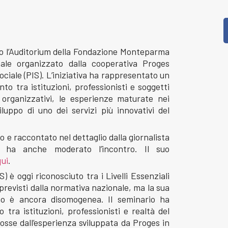
pp
dIn
reads
Condividi
esso l’Auditorium della Fondazione Monteparma
nale organizzato dalla cooperativa Proges
ciale (PIS). L’iniziativa ha rappresentato un
 tra istituzioni, professionisti e soggetti
i organizzativi, le esperienze maturate nei
viluppo di uno dei servizi più innovativi del
o e raccontato nel dettaglio dalla giornalista
 ha anche moderato l’incontro. Il suo
qui
.
) è oggi riconosciuto tra i Livelli Essenziali
 previsti dalla normativa nazionale, ma la sua
iano è ancora disomogenea. Il seminario ha
 tra istituzioni, professionisti e realtà del
osse dall’esperienza sviluppata da Proges in