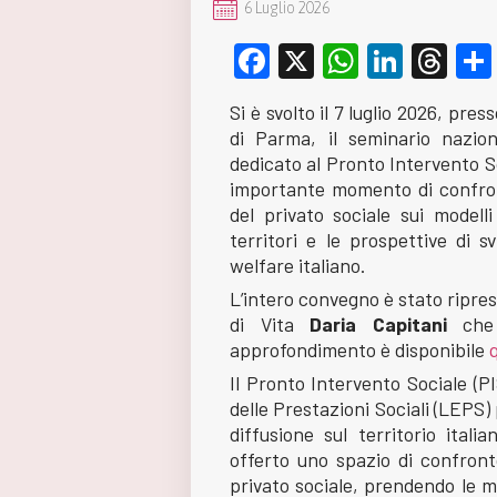
6 Luglio 2026
Facebook
X
WhatsA
Linke
Th
Si è svolto il 7 luglio 2026, pr
di Parma, il seminario nazio
dedicato al Pronto Intervento So
importante momento di confronto
del privato sociale sui modell
territori e le prospettive di s
welfare italiano.
L’intero convegno è stato ripres
di Vita
Daria
Capitani
che
approfondimento è disponibile
Il Pronto Intervento Sociale (PIS
delle Prestazioni Sociali (LEPS)
diffusione sul territorio ital
offerto uno spazio di confronto
privato sociale, prendendo le m