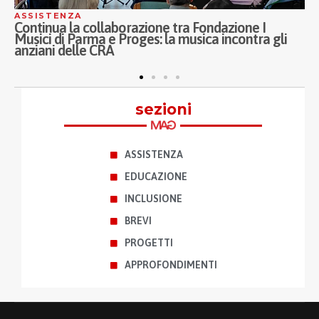
ASSISTENZA
Inaugurati a Milano i nuovi Ospedali di Comunità
Porta Nuova, Melloni e Sassi: Proges al fianco di
ASST Fatebenefratelli Sacco nel welfare di
prossimità
sezioni
ASSISTENZA
EDUCAZIONE
INCLUSIONE
BREVI
PROGETTI
APPROFONDIMENTI