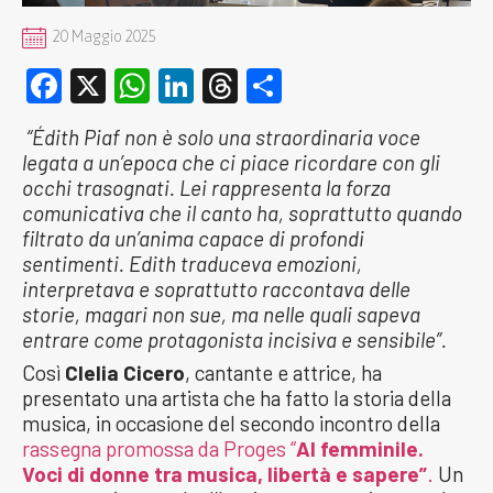
20 Maggio 2025
Facebook
X
WhatsApp
LinkedIn
Threads
Condividi
“Édith Piaf non è solo una straordinaria voce
legata a un’epoca che ci piace ricordare con gli
occhi trasognati. Lei rappresenta la forza
comunicativa che il canto ha, soprattutto quando
filtrato da un’anima capace di profondi
sentimenti. Edith traduceva emozioni,
interpretava e soprattutto raccontava delle
storie, magari non sue, ma nelle quali sapeva
entrare come protagonista incisiva e sensibile”.
Così
Clelia Cicero
, cantante e attrice, ha
presentato una artista che ha fatto la storia della
musica, in occasione del secondo incontro della
rassegna promossa da Proges “
Al femminile.
Voci di donne tra musica, libertà e sapere”
.
Un