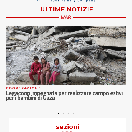
ULTIME NOTIZIE
OOPERAZIONE
ASSIS
gacoop impegnata per realizzare campo estivi
Contin
r i bambini di Gaza
Musici
anzian
sezioni