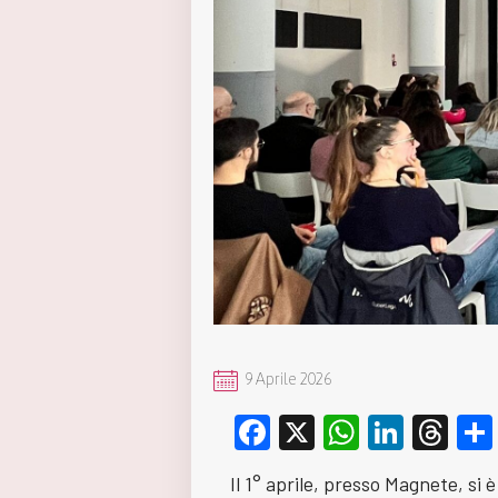
9 Aprile 2026
Facebook
X
WhatsA
Linke
Th
Il 1° aprile, presso Magnete, si 