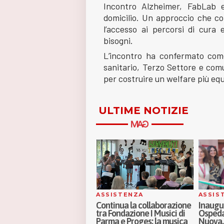
Incontro Alzheimer, FabLab e 
domicilio. Un approccio che c
l’accesso ai percorsi di cura 
bisogni.
L’incontro ha confermato come 
sanitario, Terzo Settore e comu
per costruire un welfare più equ
ULTIME NOTIZIE
SSISTENZA
ASSISTENZA
SOCI
ontinua la collaborazione
Inaugurati a Milano i nuovi
Oltre i 
ra Fondazione I Musici di
Ospedali di Comunità Porta
parità 
arma e Proges: la musica
Nuova, Melloni e Sassi:
genitor