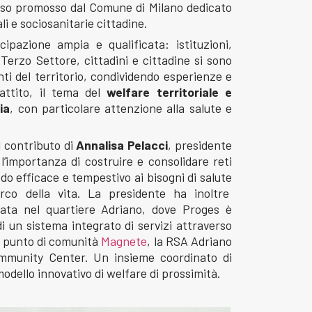
orso promosso dal Comune di Milano dedicato
li e sociosanitarie cittadine.
ipazione ampia e qualificata: istituzioni,
l Terzo Settore, cittadini e cittadine si sono
ti del territorio, condividendo esperienze e
battito, il tema del
welfare territoriale e
ia
, con particolare attenzione alla salute e
il contributo di
Annalisa Pelacci
, presidente
l’importanza di costruire e consolidare reti
odo efficace e tempestivo ai bisogni di salute
arco della vita. La presidente ha inoltre
ppata nel quartiere Adriano, dove Proges è
i un sistema integrato di servizi attraverso
il punto di comunità
Magnete
, la RSA Adriano
ommunity Center. Un insieme coordinato di
dello innovativo di welfare di prossimità.