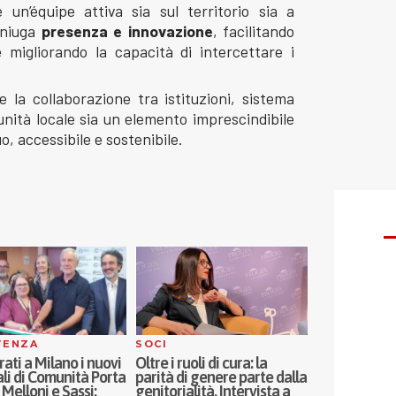
un’équipe attiva sia sul territorio sia a
oniuga
presenza
e
innovazione
, facilitando
e migliorando la capacità di intercettare i
la collaborazione tra istituzioni, sistema
nità locale sia un elemento imprescindibile
o, accessibile e sostenibile.
COOPERAZIONE
ASSISTENZ
ruoli di cura: la
La cooperazione
Continua la 
di genere parte dalla
dell’Emilia-Romagna
tra Fondazion
ialità. Intervista a
promuove il nuovo Patto
Parma e Prog