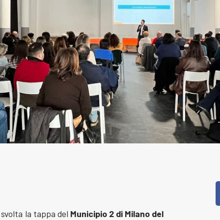
pp
dIn
reads
Condividi
è svolta la tappa del
Municipio 2 di Milano del