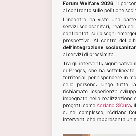
Forum Welfare 2026
, il perc
al confronto sulle politiche socia
L’incontro ha visto una partec
servizi sociosanitari, realtà de
confrontati sui bisogni emergen
prospettive. Al centro del di
dell’integrazione sociosanitar
ai servizi di prossimità.
Tra gli interventi, significativo 
di Proges, che ha sottolineato 
territoriali per rispondere in m
delle persone, lungo tutto l’
richiamato l’esperienza svilu
impegnata nella realizzazione d
progetti come
Adriano SiCura
, 
e, nel complesso, l’Adriano C
interventi che rappresenta un mo