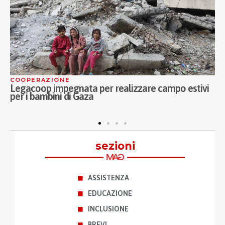
COOPERAZIONE
A
Legacoop impegnata per realizzare campo estivi
C
per i bambini di Gaza
M
a
sezioni
ASSISTENZA
EDUCAZIONE
INCLUSIONE
BREVI