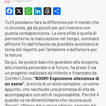
17 Luglio 2024
Facebook
X
WhatsApp
LinkedIn
Threads
Condividi
Tutti possiamo fare la differenza per il mondo che
ci circonda, già da piccoli per poi crescere con
questa consapevolezza. La vera sfida è quella di
permetterne la maturazione nel tempo, seminare
affinché fin dall’infanzia sia possibile avvicinarsi al
tema del rispetto per l’ambiente e dell’amore per
la natura.
Da qui, da queste basi che guardano alla scoperta,
alla crescita personale e al futuro, ha preso il via
un progetto realizzato da InVento e finanziato da
Comfort Zone:
“BOOM! Esplosione silenziosa di
un seme”
, la storia di un dono semplice, un seme
appunto, che racchiude una promessa di vita da
accompagnare con atti di responsabilità. Perché è
quando ce ne dimentichiamo che risuona quel
“Boom”, riflesso del rumore odierno, segnato dai