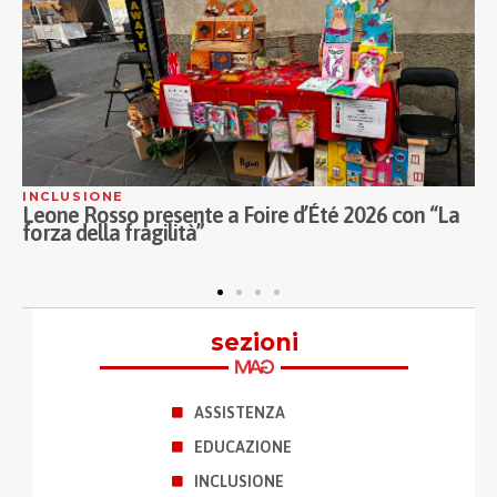
COOPERAZIONE
n “La
Legacoop impegnata per realizzare campo estiv
per i bambini di Gaza
sezioni
ASSISTENZA
EDUCAZIONE
INCLUSIONE