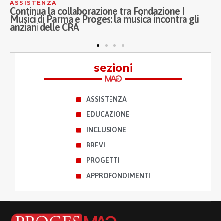
ASSISTENZA
A
Continua la collaborazione tra Fondazione I
I
Musici di Parma e Proges: la musica incontra gli
P
anziani delle CRA
A
p
sezioni
ASSISTENZA
EDUCAZIONE
INCLUSIONE
BREVI
PROGETTI
APPROFONDIMENTI