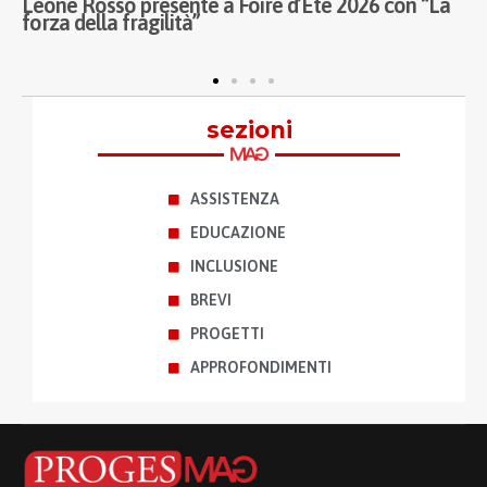
Legacoop impegnata per realizzare campo estivi
C
per i bambini di Gaza
M
a
sezioni
ASSISTENZA
EDUCAZIONE
INCLUSIONE
BREVI
PROGETTI
APPROFONDIMENTI