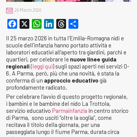
26 Marzo 2026
Facebook
X
WhatsApp
LinkedIn
Threads
Condividi
Il 25 marzo 2026 in tutta l’Emilia-Romagna nidi e
scuole dell’infanzia hanno portato attività e
laboratori educativi all’aperto tra giardini, parchi e
quartieri, per celebrare le
nuove linee guida
regionali
(
leggi qui
) sugli spazi aperti nei servizi 0-
6. A Parma, però, più che una novità, è stata la
conferma di un
approccio educativo
già
profondamente radicato.
Per celebrare l’avvio di questo progetto regionale,
i bambini e le bambine del nido La Trottola,
servizio educativo
Parmainfanzia
in centro storico
di Parma, sono usciti “oltre la soglia”, come
recitava il titolo della giornata, per una
passeggiata lungo il fiume Parma, durata circa