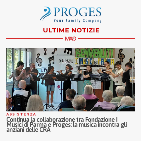
ULTIME NOTIZIE
SISTENZA
ASSIS
ntinua la collaborazione tra Fondazione I
Inaugu
sici di Parma e Proges: la musica incontra gli
Porta 
ziani delle CRA
ASST F
pross