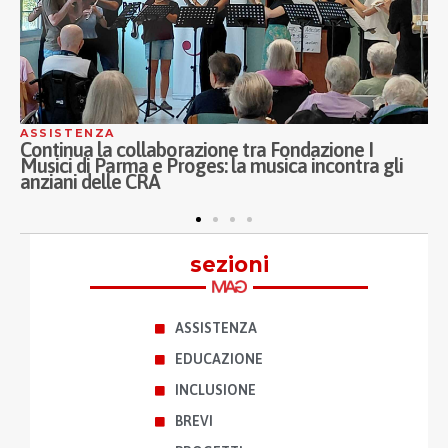
ASSISTENZA
zione I
Inaugurati a Milano i nuovi Ospedali di 
ncontra gli
Porta Nuova, Melloni e Sassi: Proges al f
ASST Fatebenefratelli Sacco nel welfare 
prossimità
sezioni
ASSISTENZA
EDUCAZIONE
INCLUSIONE
BREVI