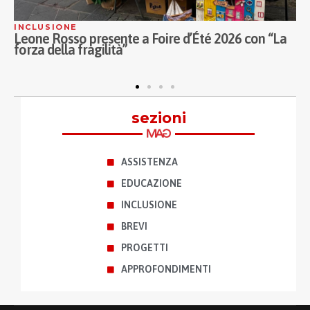
INCLUSIONE
C
Leone Rosso presente a Foire d’Été 2026 con “La
L
forza della fragilità”
p
sezioni
ASSISTENZA
EDUCAZIONE
INCLUSIONE
BREVI
PROGETTI
APPROFONDIMENTI