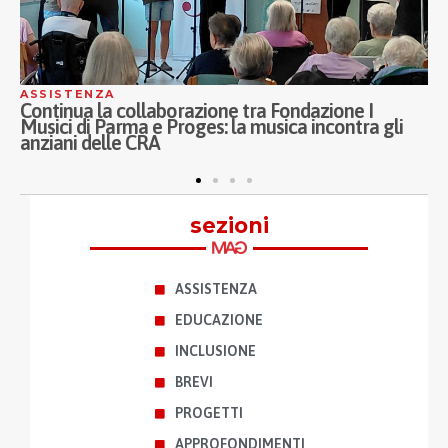
ASSISTENZA
one I
Inaugurati a Milano i nuovi Ospedali di Co
ontra gli
Porta Nuova, Melloni e Sassi: Proges al fia
ASST Fatebenefratelli Sacco nel welfare di
prossimità
sezioni
ASSISTENZA
EDUCAZIONE
INCLUSIONE
BREVI
PROGETTI
APPROFONDIMENTI