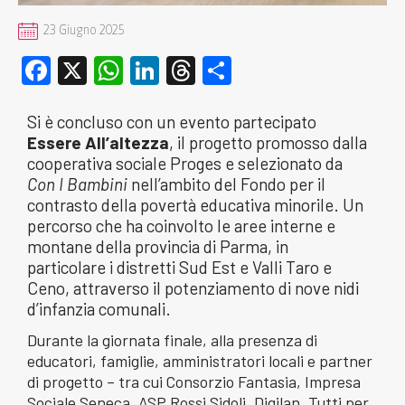
23 Giugno 2025
Facebook
X
WhatsApp
LinkedIn
Threads
Condividi
Si è concluso con un evento partecipato
Essere All’altezza
, il progetto promosso dalla
cooperativa sociale Proges e selezionato da
Con I Bambini
nell’ambito del Fondo per il
contrasto della povertà educativa minorile. Un
percorso che ha coinvolto le aree interne e
montane della provincia di Parma, in
particolare i distretti Sud Est e Valli Taro e
Ceno, attraverso il potenziamento di nove nidi
d’infanzia comunali.
Durante la giornata finale, alla presenza di
educatori, famiglie, amministratori locali e partner
di progetto – tra cui Consorzio Fantasia, Impresa
Sociale Seneca, ASP Rossi Sidoli, Digilan, Tutti per