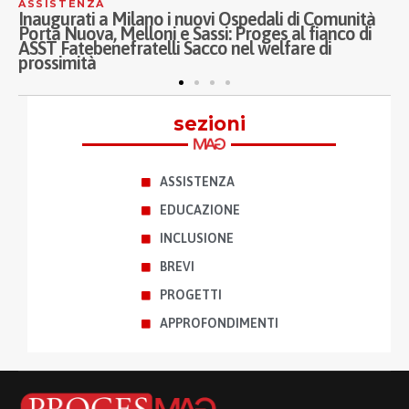
ASSISTENZA
S
Inaugurati a Milano i nuovi Ospedali di Comunità
O
Porta Nuova, Melloni e Sassi: Proges al fianco di
g
ASST Fatebenefratelli Sacco nel welfare di
V
prossimità
sezioni
ASSISTENZA
EDUCAZIONE
INCLUSIONE
BREVI
PROGETTI
APPROFONDIMENTI