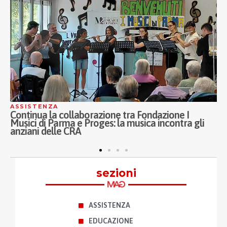
ASSISTENZA
A
Continua la collaborazione tra Fondazione I
I
Musici di Parma e Proges: la musica incontra gli
P
anziani delle CRA
A
p
sezioni
ASSISTENZA
EDUCAZIONE