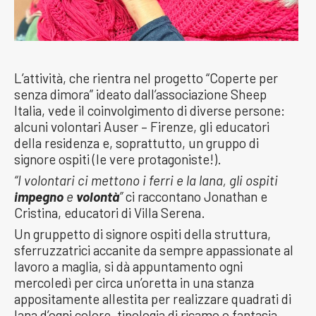
L’attività, che rientra nel progetto “Coperte per
senza dimora” ideato dall’associazione Sheep
Italia, vede il coinvolgimento di diverse persone:
alcuni volontari Auser – Firenze, gli educatori
della residenza e, soprattutto, un gruppo di
signore ospiti (le vere protagoniste!).
“I volontari ci mettono i ferri e la lana, gli ospiti
impegno
e
volontà
”
ci raccontano Jonathan e
Cristina, educatori di Villa Serena.
Un gruppetto di signore ospiti della struttura,
sferruzzatrici accanite da sempre appassionate al
lavoro a maglia, si dà appuntamento ogni
mercoledì per circa un’oretta in una stanza
appositamente allestita per realizzare quadrati di
lana d’ogni colore, tipologia di ricamo o fantasia