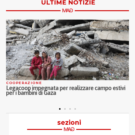
ULTIME NOTIZIE
COOPERAZIONE
A
Legacoop impegnata per realizzare campo estivi
C
per i bambini di Gaza
M
a
sezioni