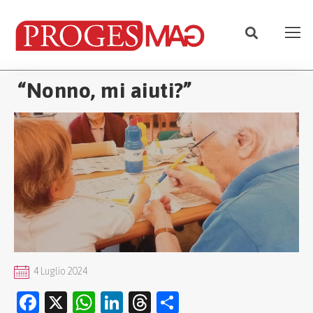
“Nonno, mi aiuti?”
4 Luglio 2024
Facebook
X
WhatsApp
LinkedIn
Threads
Condividi