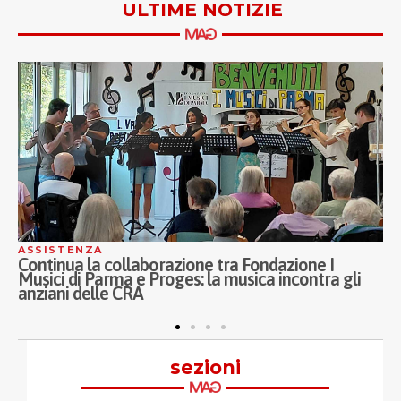
ULTIME NOTIZIE
ASSISTENZA
ASS
Continua la collaborazione tra Fondazione I
Ina
Musici di Parma e Proges: la musica incontra gli
Por
anziani delle CRA
ASS
pro
sezioni