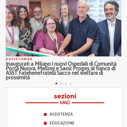
ASSISTENZA
S
Inaugurati a Milano i nuovi Ospedali di Comunità
Ol
Porta Nuova, Melloni e Sassi: Proges al fianco di
ge
ASST Fatebenefratelli Sacco nel welfare di
Vi
prossimità
sezioni
ASSISTENZA
EDUCAZIONE