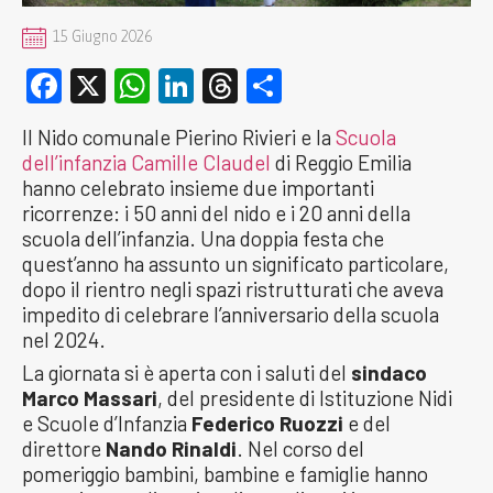
15 Giugno 2026
Facebook
X
WhatsApp
LinkedIn
Threads
Condividi
Il Nido comunale Pierino Rivieri e la
Scuola
dell’infanzia Camille Claudel
di Reggio Emilia
hanno celebrato insieme due importanti
ricorrenze: i 50 anni del nido e i 20 anni della
scuola dell’infanzia. Una doppia festa che
quest’anno ha assunto un significato particolare,
dopo il rientro negli spazi ristrutturati che aveva
impedito di celebrare l’anniversario della scuola
nel 2024.
La giornata si è aperta con i saluti del
sindaco
Marco Massari
, del presidente di Istituzione Nidi
e Scuole d’Infanzia
Federico Ruozzi
e del
direttore
Nando Rinaldi
. Nel corso del
pomeriggio bambini, bambine e famiglie hanno