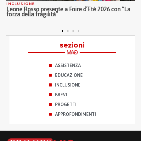
CLUSIONE
COOP
one Rosso presente a Foire d’Été 2026 con “La
Legac
rza della fragilità”
per i 
sezioni
ASSISTENZA
EDUCAZIONE
INCLUSIONE
BREVI
PROGETTI
APPROFONDIMENTI