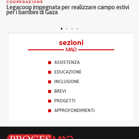
ERAZIONE
ASSISTE
oop impegnata per realizzare campo estivi
Continua
 bambini di Gaza
Musici di
anziani 
sezioni
ASSISTENZA
EDUCAZIONE
INCLUSIONE
BREVI
PROGETTI
APPROFONDIMENTI