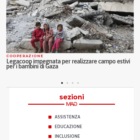
ASSISTENZA
i
Continua la collaborazione tra Fondazione I
Musici di Parma e Proges: la musica incontra gli
anziani delle CRA
sezioni
ASSISTENZA
EDUCAZIONE
INCLUSIONE