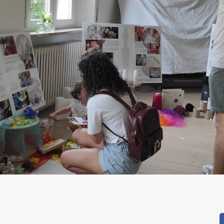
pp
dIn
reads
Condividi