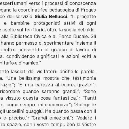
i esseri umani verso i processi di conoscenza
piegano la coordinatrice pedagogica di Proges
ce del servizio
Giulia Bellucci
. “Il progetto
 e bambine protagonisti attivi di ogni
uscite sul territorio, oltre la soglia del nido,
lla Biblioteca Civica e al Parco Ducale. Gli
ro hanno permesso di sperimentare insieme il
inoltre consentito al gruppo di lavoro di
, condividendo significati e azioni volti a
itario e dinamico.”
to lasciati dai visitatori: anche le parole,
a. “Una bellissima mostra che testimonia
razie.”; “È una carezza al cuore, grazie!”;
 ricordare quando saranno grandi.”; “Sono
a vissuto questa cosa fantastica.”; “Tanti
re, come sempre mi commuovo.”; “Spinge le
 gli uccellini quaggiù. Ma quando passa con il
do e preciso.”; “Grandi emozioni.”; “Vedere i
tro spazio, con i vostri tempi, con le vostre