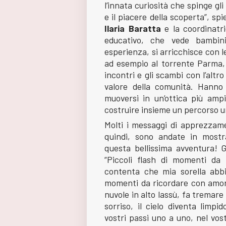
l’innata curiosità che spinge gl
e il piacere della scoperta”, s
Ilaria Baratta
e la coordinatri
educativo, che vede bambini
esperienza, si arricchisce con le 
ad esempio al torrente Parma, a
incontri e gli scambi con l’alt
valore della comunità. Hanno 
muoversi in un’ottica più ampia
costruire insieme un percorso un
Molti i messaggi di apprezzamen
quindi, sono andate in mostr
questa bellissima avventura! G
“Piccoli flash di momenti da
contenta che mia sorella abbi
momenti da ricordare con amo
nuvole in alto lassù, fa tremare
sorriso, il cielo diventa limpi
vostri passi uno a uno, nel vos