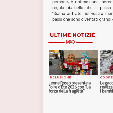
persone, è un’emozione incredib
regalo più bello che si possa 
“Siamo entrate nel vostro mond
passi che sono diventati grandi 
ULTIME NOTIZIE
NCLUSIONE
COOPERAZIONE
ASSIS
eone Rosso presente a
Legacoop impegnata per
Continu
oire d’Été 2026 con “La
realizzare campo estivi per
tra Fon
orza della fragilità”
i bambini di Gaza
Parma e
incontr
CRA