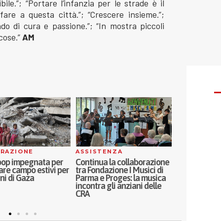
ile.”; “Portare l’infanzia per le strade è il
fare a questa città.”; “Crescere insieme.”;
o di cura e passione.”; “In mostra piccoli
cose.”
AM
TENZA
ASSISTENZA
INCLUSION
a la collaborazione
Inaugurati a Milano i nuovi
Leone Rosso
dazione I Musici di
Ospedali di Comunità Porta
Foire d’Été 
 Proges: la musica
Nuova, Melloni e Sassi:
forza della f
a gli anziani delle
Proges al fianco di ASST
Fatebenefratelli Sacco nel
welfare di prossimità