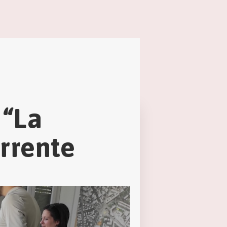
 “La
orrente