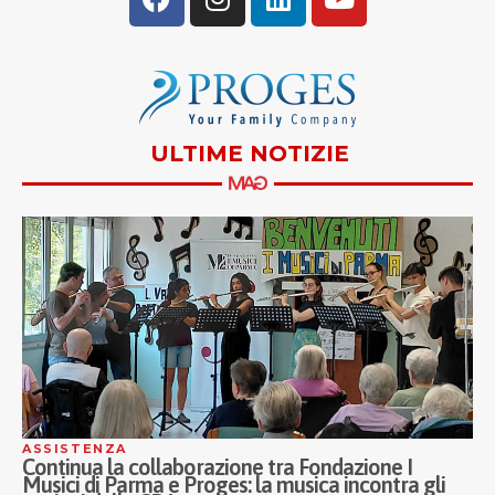
ULTIME NOTIZIE
ASSISTENZA
A
Continua la collaborazione tra Fondazione I
I
Musici di Parma e Proges: la musica incontra gli
P