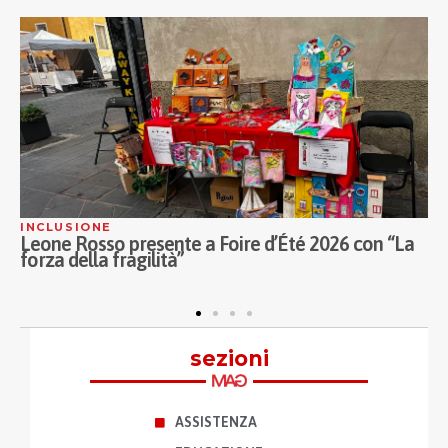
INCLUSIONE
C
Leone Rosso presente a Foire d’Été 2026 con “La
L
forza della fragilità”
p
sezioni
ASSISTENZA