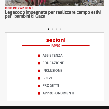
COOPERAZIONE
A
Legacoop impegnata per realizzare campo estivi
C
per i bambini di Gaza
M
a
sezioni
ASSISTENZA
EDUCAZIONE
INCLUSIONE
BREVI
PROGETTI
APPROFONDIMENTI